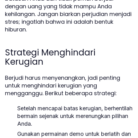
dengan uang yang tidak mampu Anda
kehilangan. Jangan biarkan perjudian menjadi
stres; ingatlah bahwa ini adalah bentuk
hiburan.
Strategi Menghindari
Kerugian
Berjudi harus menyenangkan, jadi penting
untuk menghindari kerugian yang
mengganggu. Berikut beberapa strategi:
Setelah mencapai batas kerugian, berhentilah
bermain sejenak untuk merenungkan pilihan
Anda.
Gunakan permainan demo untuk berlatih dan