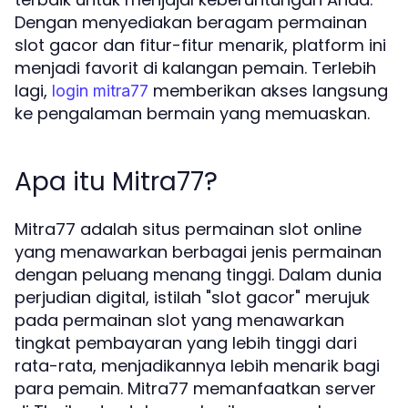
Dengan menyediakan beragam permainan
slot gacor dan fitur-fitur menarik, platform ini
menjadi favorit di kalangan pemain. Terlebih
lagi,
memberikan akses langsung
login mitra77
ke pengalaman bermain yang memuaskan.
Apa itu Mitra77?
Mitra77 adalah situs permainan slot online
yang menawarkan berbagai jenis permainan
dengan peluang menang tinggi. Dalam dunia
perjudian digital, istilah "slot gacor" merujuk
pada permainan slot yang menawarkan
tingkat pembayaran yang lebih tinggi dari
rata-rata, menjadikannya lebih menarik bagi
para pemain. Mitra77 memanfaatkan server