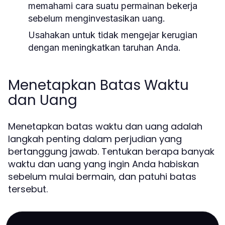
memahami cara suatu permainan bekerja
sebelum menginvestasikan uang.
Usahakan untuk tidak mengejar kerugian
dengan meningkatkan taruhan Anda.
Menetapkan Batas Waktu
dan Uang
Menetapkan batas waktu dan uang adalah
langkah penting dalam perjudian yang
bertanggung jawab. Tentukan berapa banyak
waktu dan uang yang ingin Anda habiskan
sebelum mulai bermain, dan patuhi batas
tersebut.