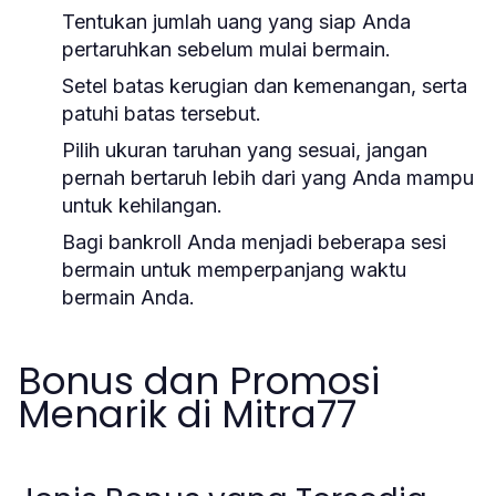
Tentukan jumlah uang yang siap Anda
pertaruhkan sebelum mulai bermain.
Setel batas kerugian dan kemenangan, serta
patuhi batas tersebut.
Pilih ukuran taruhan yang sesuai, jangan
pernah bertaruh lebih dari yang Anda mampu
untuk kehilangan.
Bagi bankroll Anda menjadi beberapa sesi
bermain untuk memperpanjang waktu
bermain Anda.
Bonus dan Promosi
Menarik di Mitra77