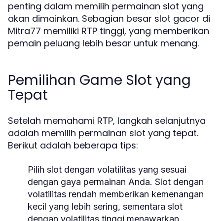
penting dalam memilih permainan slot yang
akan dimainkan. Sebagian besar slot gacor di
Mitra77 memiliki RTP tinggi, yang memberikan
pemain peluang lebih besar untuk menang.
Pemilihan Game Slot yang
Tepat
Setelah memahami RTP, langkah selanjutnya
adalah memilih permainan slot yang tepat.
Berikut adalah beberapa tips:
Pilih slot dengan volatilitas yang sesuai
dengan gaya permainan Anda. Slot dengan
volatilitas rendah memberikan kemenangan
kecil yang lebih sering, sementara slot
dengan volatilitas tinggi menawarkan