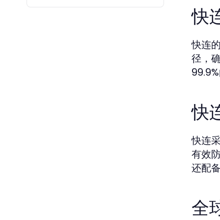
快
快连
径，
99.
快
快连采
有效
还配
全