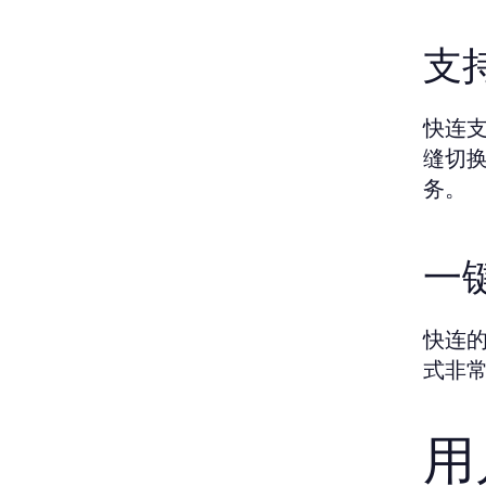
支
快连支
缝切
务。
一
快连
式非
用