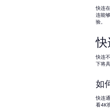
快连
连能
验。
快
快连
下将
如
快连
看4