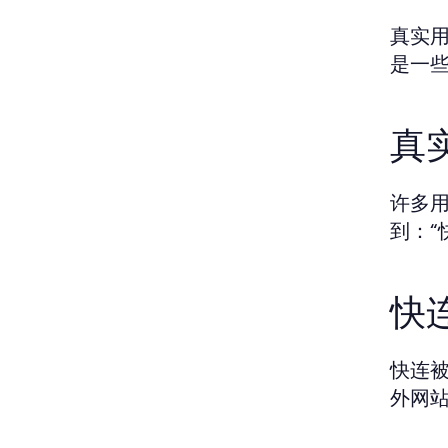
真实
是一
真
许多
到：
快
快连
外网