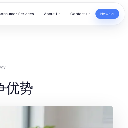
Consumer Services
About Us
Contact us
News
ogy
争优势