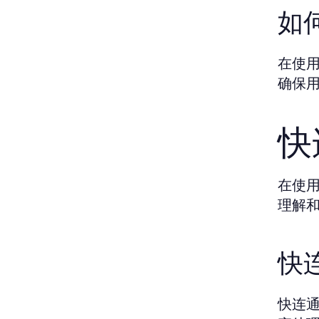
如
在使用
确保
快
在使
理解
快
快连通