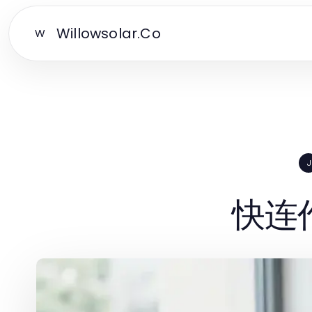
Willowsolar.Co
W
J
快连