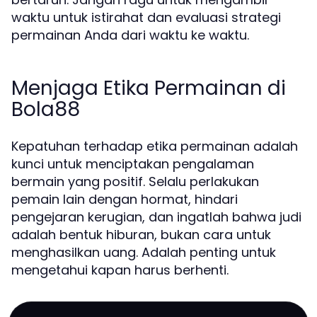
waktu untuk istirahat dan evaluasi strategi
permainan Anda dari waktu ke waktu.
Menjaga Etika Permainan di
Bola88
Kepatuhan terhadap etika permainan adalah
kunci untuk menciptakan pengalaman
bermain yang positif. Selalu perlakukan
pemain lain dengan hormat, hindari
pengejaran kerugian, dan ingatlah bahwa judi
adalah bentuk hiburan, bukan cara untuk
menghasilkan uang. Adalah penting untuk
mengetahui kapan harus berhenti.