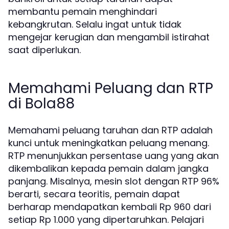
membantu pemain menghindari
kebangkrutan. Selalu ingat untuk tidak
mengejar kerugian dan mengambil istirahat
saat diperlukan.
Memahami Peluang dan RTP
di Bola88
Memahami peluang taruhan dan RTP adalah
kunci untuk meningkatkan peluang menang.
RTP menunjukkan persentase uang yang akan
dikembalikan kepada pemain dalam jangka
panjang. Misalnya, mesin slot dengan RTP 96%
berarti, secara teoritis, pemain dapat
berharap mendapatkan kembali Rp 960 dari
setiap Rp 1.000 yang dipertaruhkan. Pelajari