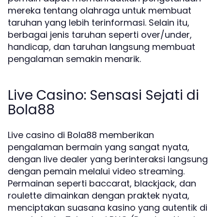
mereka tentang olahraga untuk membuat
taruhan yang lebih terinformasi. Selain itu,
berbagai jenis taruhan seperti over/under,
handicap, dan taruhan langsung membuat
pengalaman semakin menarik.
Live Casino: Sensasi Sejati di
Bola88
Live casino di Bola88 memberikan
pengalaman bermain yang sangat nyata,
dengan live dealer yang berinteraksi langsung
dengan pemain melalui video streaming.
Permainan seperti baccarat, blackjack, dan
roulette dimainkan dengan praktek nyata,
menciptakan suasana kasino yang autentik di