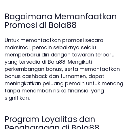
Bagaimana Memanfaatkan
Promosi di Bola88
Untuk memanfaatkan promosi secara
maksimal, pemain sebaiknya selalu
memperbarui diri dengan tawaran terbaru
yang tersedia di Bola88. Mengikuti
perkembangan bonus, serta memanfaatkan
bonus cashback dan turnamen, dapat
meningkatkan peluang pemain untuk menang
tanpa menambah risiko finansial yang
signifikan.
Program Loyalitas dan
Penghargaan di Bola88