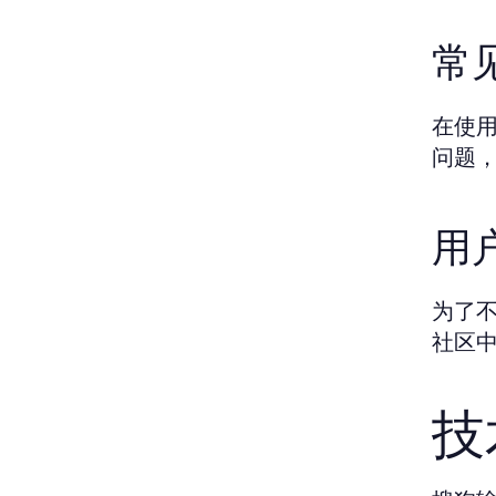
常
在使
问题
用
为了
社区
技