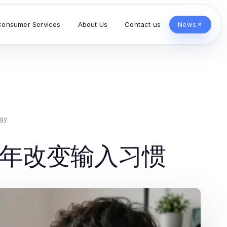
Consumer Services
About Us
Contact us
News
ogy
6年改变输入习惯