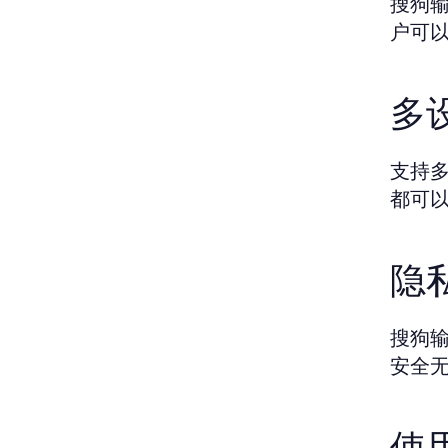
搜狗
户可
多
支持
都可
隐
搜狗
安全
使