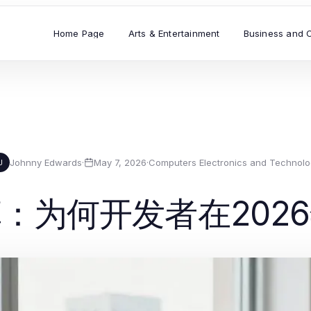
Home Page
Arts & Entertainment
Business and 
Johnny Edwards
·
May 7, 2026
·
Computers Electronics and Technol
J
：为何开发者在202