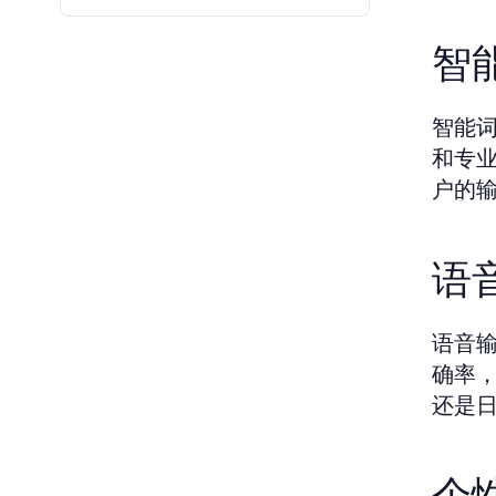
智
智能
和专
户的
语
语音
确率
还是
个