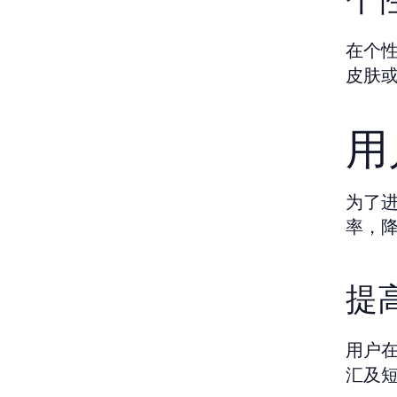
在个
皮肤
用
为了
率，
提
用户
汇及