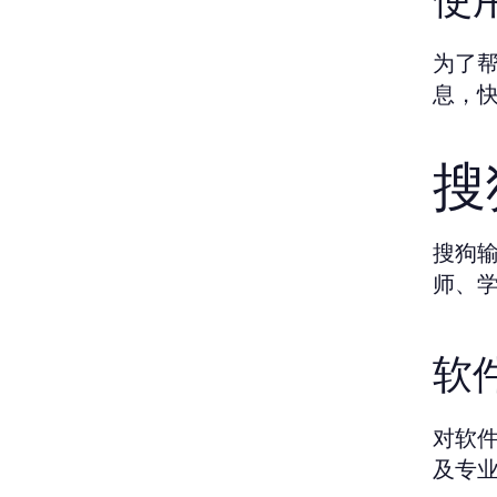
为了
息，
搜
搜狗
师、
软
对软
及专