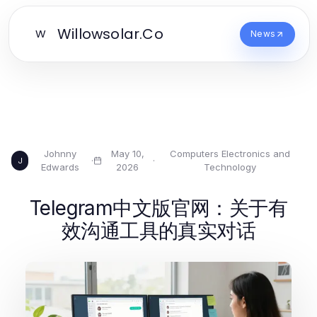
Willowsolar.Co
W
News
Johnny
May 10,
Computers Electronics and
·
·
J
Edwards
2026
Technology
Telegram中文版官网：关于有
效沟通工具的真实对话