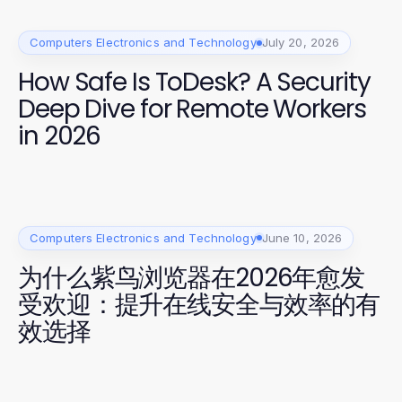
Computers Electronics and Technology
July 20, 2026
How Safe Is ToDesk? A Security
Deep Dive for Remote Workers
in 2026
Computers Electronics and Technology
June 10, 2026
为什么紫鸟浏览器在2026年愈发
受欢迎：提升在线安全与效率的有
效选择