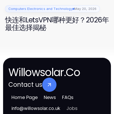
Computers Electronics and Technology
May 20, 2026
快连和LetsVPN哪种更好？2026年
最佳选择揭秘
Willowsolar.Co
Contact us
Home Page
News
FAQs
Jobs
info
@
willowsolar.co.uk